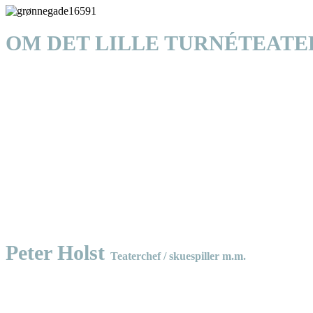
OM DET LILLE TURNÉTEATE
Det lille Turnéteater skaber scenekunst for alle børn… også dem der e
Det lille Turnéteater har rødder i det verdensanerkendte, danske børne
Vores forestillinger er meningsfulde og er vedkommende for et bredt publ
klassisk, men vores forestillinger er altid nutidige og enestående kuns
Vi spiller overalt:
Det lille Turnéteater er et opsøgende teater. Vi spiller på skoler inst
opgave at producere teater med høj kunstnerisk kvalitet, der evner at s
scenisk nærvær, rørende og gode historier, skuespilkunst.
Vi tager vores publikum alvorligt, de fortjener det bedste, og teaterm
Peter Holst
Teaterchef / skuespiller m.m.
Peter Holst startede Det lille Turnéteater i 1990, og har siden produ
til en helt særlig spillestil.