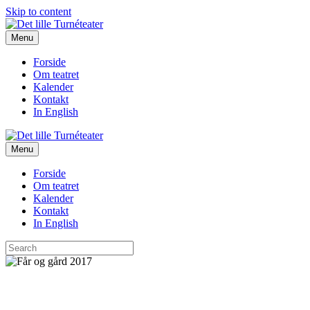
Skip to content
Menu
Forside
Om teatret
Kalender
Kontakt
In English
Menu
Forside
Om teatret
Kalender
Kontakt
In English
Det lille Turnéteater bor på landet i det Sydsjællandske.
Her har vi kontor, værksted og prøvelokaler.